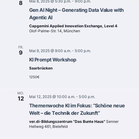
Mai 8, 2025 @ 5:30 p.m.
-
9:00 p.m.
8
Gen AI Night – Generating Data Value with
Agentic AI
Capgemini Applied Innovation Exchange, Level 4
Olof-Palme-Str. 14, München
FR.
Mai 9, 2025 @ 9:00 a.m.
-
5:00 p.m.
9
KI Prompt Workshop
Saarbrücken
1250€
MO.
Mai 12, 2025 @ 10:00 a.m.
-
5:00 p.m.
12
Themenwoche KI im Fokus: “Schöne neue
Welt – die Technik der Zukunft”
ver.di-Bildungszentrum "Das Bunte Haus"
Senner
Hellweg 461, Bielefeld