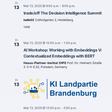
DI.
Mai 13, 2025 @ 9:00 a.m.
-
6:00 p.m.
13
trade/off The Decision Intelligence Summit
halle02
Zollhofgarten 2, Heidelberg
149€
DI.
Mai 13, 2025 @ 10:00 a.m.
-
1:00 p.m.
13
AI Workshop: Working with Embeddings V:
Contextualized Embeddings with BERT
Hasso-Plattner-Institut (HPI)
Prof.-Dr.-Helmert-Straße
2-3 H-E.52, Potsdam, Germany
DI.
13
Mai 13, 2025 @ 12:00 p.m.
-
2:00 p.m.