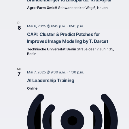
Agro-Farm GmbH
Schwanebecker Weg 6, Nauen
DI.
Mai 6, 2025 @ 6:45 p.m.
-
8:45 p.m.
6
CAPI: Cluster & Predict Patches for
Improved Image Modeling by T. Darcet
Technische Universität Berlin
Straße des 17.Juni 135,
Berlin
MI.
Mai 7, 2025 @ 9:30 a.m.
-
1:30 p.m.
7
AI Leadership Training
Online