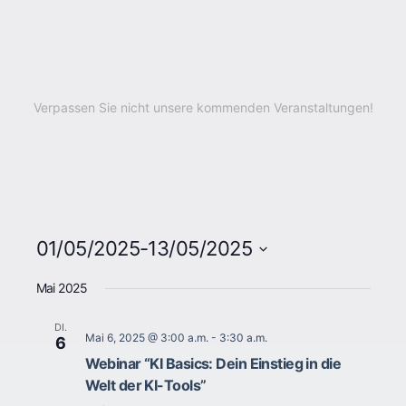
Verpassen Sie nicht unsere kommenden Veranstaltungen!
01/05/2025
-
13/05/2025
Datum
wählen.
Mai 2025
DI.
Mai 6, 2025 @ 3:00 a.m.
-
3:30 a.m.
6
Webinar “KI Basics: Dein Einstieg in die
Welt der KI-Tools”