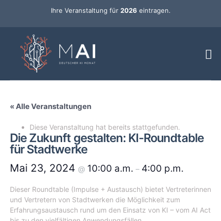
Ihre Veranstaltung für
2026
eintragen.
« Alle Veranstaltungen
Diese Veranstaltung hat bereits stattgefunden.
Die Zukunft gestalten: KI-Roundtable
für Stadtwerke
Mai 23, 2024
10:00 a.m.
4:00 p.m.
@
–
Dieser Roundtable (Impulse + Austausch) bietet Vertreterinnen
und Vertretern von Stadtwerken die Möglichkeit zum
Erfahrungsaustausch rund um den Einsatz von KI – vom AI Act
bis zu den vielfältigen Anwendungsfällen.