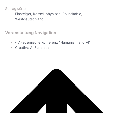
Schlagwörter
Einsteiger
,
Kassel
,
physisch
,
Roundtable
,
Westdeutschland
Veranstaltung Navigation
«
Akademische Konferenz “Humanism and AI”
Creative AI Summit
»