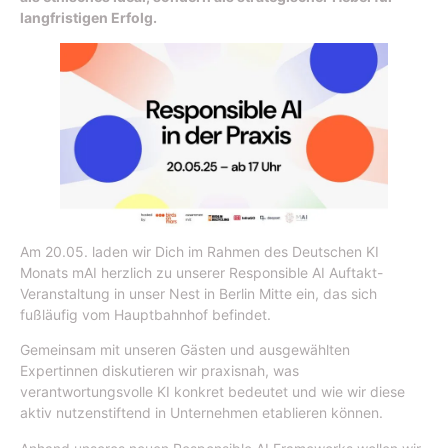
langfristigen Erfolg.
​Am 20.05. laden wir Dich im Rahmen des Deutschen KI
Monats mAI herzlich zu unserer Responsible AI Auftakt-
Veranstaltung in unser Nest in Berlin Mitte ein, das sich
fußläufig vom Hauptbahnhof befindet.
Gemeinsam mit unseren Gästen und ausgewählten
Expertinnen diskutieren wir praxisnah, was
verantwortungsvolle KI konkret bedeutet und wie wir diese
aktiv nutzenstiftend in Unternehmen etablieren können. ​