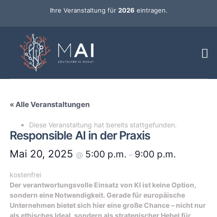
Ihre Veranstaltung für
2026
eintragen.
« Alle Veranstaltungen
Diese Veranstaltung hat bereits stattgefunden.
Responsible AI in der Praxis
Mai 20, 2025
5:00 p.m.
9:00 p.m.
@
–
kostenfrei
Der verantwortungsvolle Einsatz von KI ist keine Option,
sondern eine Notwendigkeit. Gerade für europäische
Unternehmen bietet sich hier eine große Chance – nicht nur
als ethisches Ideal, sondern als strategischer Hebel für