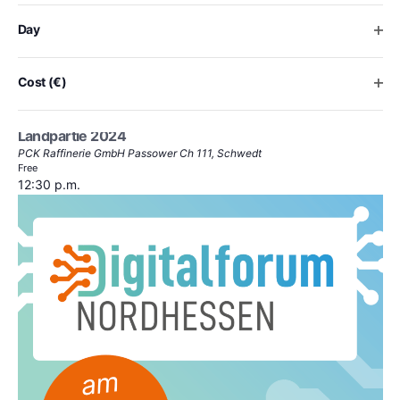
the
list
Ope
Day
of
events
to
Ope
Cost (€)
Mai 16, 2024 @ 12:00 p.m.
-
2:00 p.m.
refresh
KI & Predictive Maintenance – Brandenburger KI
with
Landpartie 2024
the
PCK Raffinerie GmbH
Passower Ch 111, Schwedt
filtered
Free
results.
12:30 p.m.