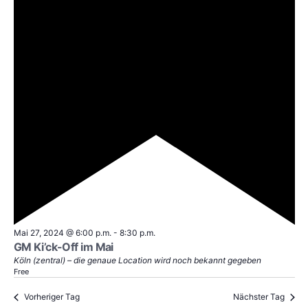
Empfohlen
Mai 27, 2024 @ 6:00 p.m.
-
8:30 p.m.
GM Ki’ck-Off im Mai
Köln (zentral) – die genaue Location wird noch bekannt gegeben
Free
Vorheriger Tag
Nächster Tag