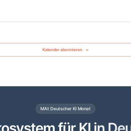
Kalender abonnieren
MAI: Deutscher KI Monat
system für KI in De