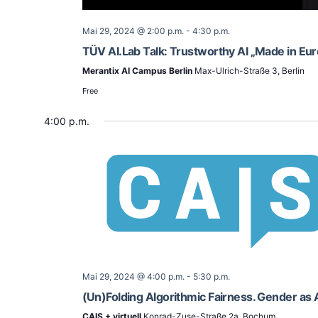
Mai 29, 2024 @ 2:00 p.m.
-
4:30 p.m.
TÜV AI.Lab Talk: Trustworthy AI „Made in Eu
Merantix AI Campus Berlin
Max-Ulrich-Straße 3, Berlin
Free
4:00 p.m.
Mai 29, 2024 @ 4:00 p.m.
-
5:30 p.m.
(Un)Folding Algorithmic Fairness. Gender as 
CAIS + virtuell
Konrad-Zuse-Straße 2a, Bochum