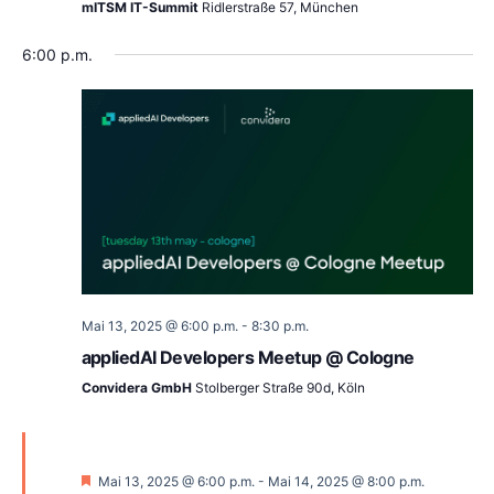
mITSM IT-Summit
Ridlerstraße 57, München
6:00 p.m.
Mai 13, 2025 @ 6:00 p.m.
-
8:30 p.m.
appliedAI Developers Meetup @ Cologne
Convidera GmbH
Stolberger Straße 90d, Köln
Empfohlen
Mai 13, 2025 @ 6:00 p.m.
-
Mai 14, 2025 @ 8:00 p.m.