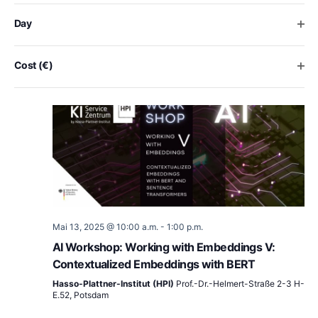
the
halle02
Zollhofgarten 2, Heidelberg
list
Ope
Day
149€
of
events
10:00 a.m.
to
Ope
Cost (€)
refresh
with
the
filtered
results.
Mai 13, 2025 @ 10:00 a.m.
-
1:00 p.m.
AI Workshop: Working with Embeddings V:
Contextualized Embeddings with BERT
Hasso-Plattner-Institut (HPI)
Prof.-Dr.-Helmert-Straße 2-3 H-
E.52, Potsdam