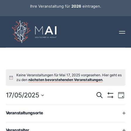
Ihre Veranstaltung für
2026
eintragen.
Keine Veranstaltungen für Mai 17, 2025 vorgesehen. Hier geht es
zu den
nächsten bevorstehenden Veranstaltungen
.
Ver
Veransta
17/05/2025
Suche
Tag
Ans
Hide Filters
Datum
Such-
Nav
wählen.
Changing
Filters
Ope
Veranstaltungsorte
any
Vorheriger Tag
und
Nächster Tag
of
Ansichte
the
Ope
Veranstalter