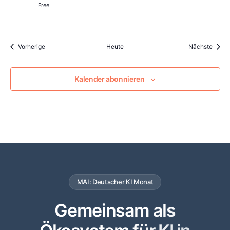
Free
Veranstaltungen
Veran
Vorherige
Heute
Nächste
Kalender abonnieren
MAI: Deutscher KI Monat
Gemeinsam als