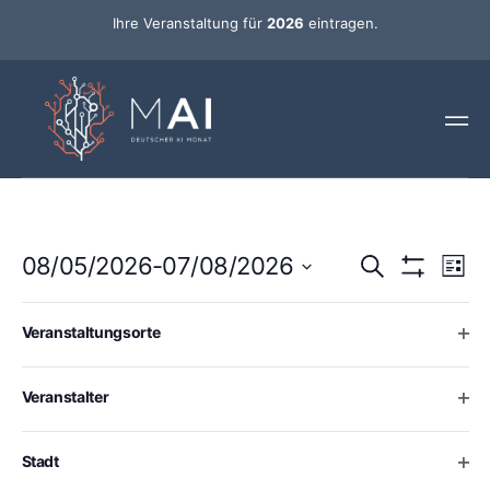
Ihre Veranstaltung für
2026
eintragen.
Ver
Veransta
08/05/2026
-
07/08/2026
Suche
Liste
Ans
Hide Filters
Datum
Such-
Nav
wählen.
Changing
Filters
Mai 2026
Ope
Veranstaltungsorte
any
und
of
FR.
8
Ansichte
the
Ope
Veranstalter
form
inputs
will
Ope
Stadt
cause