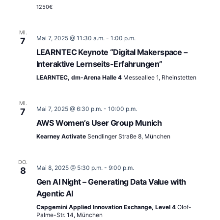
1250€
MI.
Mai 7, 2025 @ 11:30 a.m.
-
1:00 p.m.
7
LEARNTEC Keynote “Digital Makerspace –
Interaktive Lernseits-Erfahrungen”
LEARNTEC, dm-Arena Halle 4
Messeallee 1, Rheinstetten
MI.
Mai 7, 2025 @ 6:30 p.m.
-
10:00 p.m.
7
AWS Women’s User Group Munich
Kearney Activate
Sendlinger Straße 8, München
DO.
Mai 8, 2025 @ 5:30 p.m.
-
9:00 p.m.
8
Gen AI Night – Generating Data Value with
Agentic AI
Capgemini Applied Innovation Exchange, Level 4
Olof-
Palme-Str. 14, München