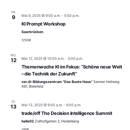
FR.
Mai 9, 2025 @ 9:00 a.m.
-
5:00 p.m.
9
KI Prompt Workshop
Saarbrücken
1250€
MO.
Mai 12, 2025 @ 10:00 a.m.
-
5:00 p.m.
12
Themenwoche KI im Fokus: “Schöne neue Welt
– die Technik der Zukunft”
ver.di-Bildungszentrum "Das Bunte Haus"
Senner Hellweg
461, Bielefeld
DI.
Mai 13, 2025 @ 9:00 a.m.
-
6:00 p.m.
13
trade/off The Decision Intelligence Summit
halle02
Zollhofgarten 2, Heidelberg
149€