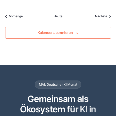
Veranstaltungen
Veran
Vorherige
Heute
Nächste
Kalender abonnieren
MAI: Deutscher KI Monat
Gemeinsam als
Ökosystem für KI in