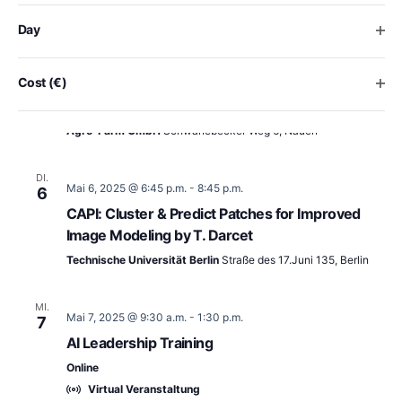
the
list
Free
Ope
Day
of
events
DI.
to
Mai 6, 2025 @ 12:00 p.m.
-
2:00 p.m.
Ope
Cost (€)
6
refresh
Brandenburger KI Landpartie: KI & Agrar
with
Agro-Farm GmbH
Schwanebecker Weg 6, Nauen
the
filtered
results.
DI.
Mai 6, 2025 @ 6:45 p.m.
-
8:45 p.m.
6
CAPI: Cluster & Predict Patches for Improved
Image Modeling by T. Darcet
Technische Universität Berlin
Straße des 17.Juni 135, Berlin
MI.
Mai 7, 2025 @ 9:30 a.m.
-
1:30 p.m.
7
AI Leadership Training
Online
Virtual Veranstaltung