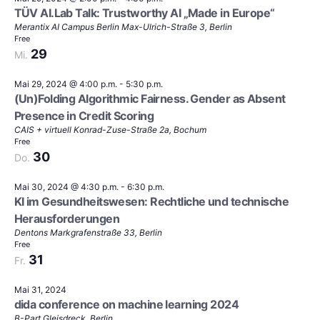
TÜV AI.Lab Talk: Trustworthy AI „Made in Europe“
Merantix AI Campus Berlin
Max-Ulrich-Straße 3, Berlin
Free
29
Mi.
Mai 29, 2024 @ 4:00 p.m.
-
5:30 p.m.
(Un)Folding Algorithmic Fairness. Gender as Absent
Presence in Credit Scoring
CAIS + virtuell
Konrad-Zuse-Straße 2a, Bochum
Free
30
Do.
Mai 30, 2024 @ 4:30 p.m.
-
6:30 p.m.
KI im Gesundheitswesen: Rechtliche und technische
Herausforderungen
Dentons
Markgrafenstraße 33, Berlin
Free
31
Fr.
Mai 31, 2024
dida conference on machine learning 2024
B-Part
Gleisdreck, Berlin