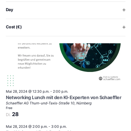
the
list
Ope
Day
of
events
to
Ope
Cost (€)
refresh
with
the
filtered
results.
Mai 28, 2024 @ 12:30 p.m.
-
2:00 p.m.
Networking Lunch mit den KI-Experten von Schaeffler
Schaeffler AG
Thurn-und-Taxis-Straße 10, Nürnberg
Free
28
Di.
Mai 28, 2024 @ 2:00 p.m.
-
3:00 p.m.