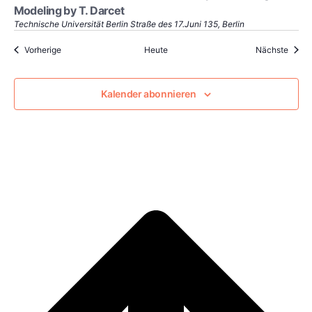
Modeling by T. Darcet
Technische Universität Berlin
Straße des 17.Juni 135, Berlin
Veranstaltungen
Veran
Vorherige
Heute
Nächste
Kalender abonnieren