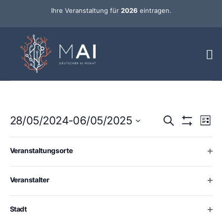
Ihre Veranstaltung für
2026
eintragen.
Ver
Veransta
28/05/2024
-
06/05/2025
Suche
Liste
Ans
Hide Filters
Datum
Such-
Nav
wählen.
Changing
Filters
Mai 2024
Ope
Veranstaltungsorte
any
und
28
Di.
of
Ansichte
the
Ope
Veranstalter
form
inputs
will
Ope
Stadt
cause