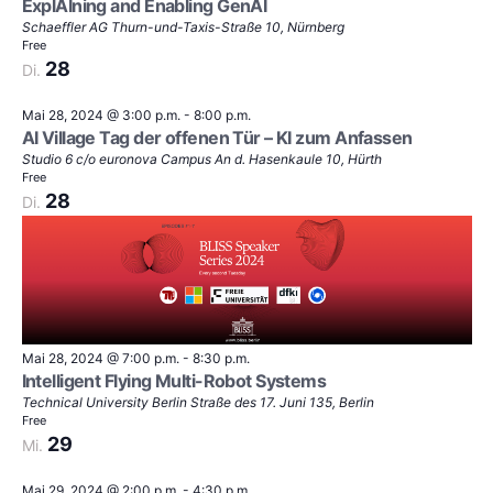
ExplAIning and Enabling GenAI
Schaeffler AG
Thurn-und-Taxis-Straße 10, Nürnberg
Free
28
Di.
Mai 28, 2024 @ 3:00 p.m.
-
8:00 p.m.
AI Village Tag der offenen Tür – KI zum Anfassen
Studio 6 c/o euronova Campus
An d. Hasenkaule 10, Hürth
Free
28
Di.
Mai 28, 2024 @ 7:00 p.m.
-
8:30 p.m.
Intelligent Flying Multi-Robot Systems
Technical University Berlin
Straße des 17. Juni 135, Berlin
Free
29
Mi.
Mai 29, 2024 @ 2:00 p.m.
-
4:30 p.m.