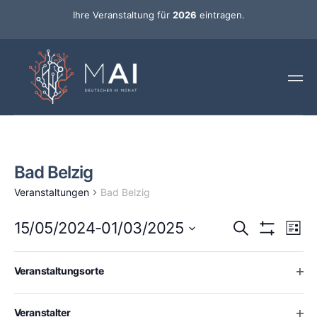
Ihre Veranstaltung für
2026
eintragen.
Bad Belzig
Veranstaltungen
Bad Belzig
Ver
Veransta
15/05/2024
-
01/03/2025
Suche
Liste
Ans
Hide Filters
Datum
Such-
Nav
wählen.
Changing
Mai 2024
Filters
Ope
Veranstaltungsorte
any
und
15
Mi.
of
Ansichte
the
Ope
Veranstalter