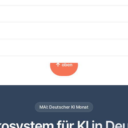
Kalender abonnieren
oben
MAI: Deutscher KI Monat
system für KI in De