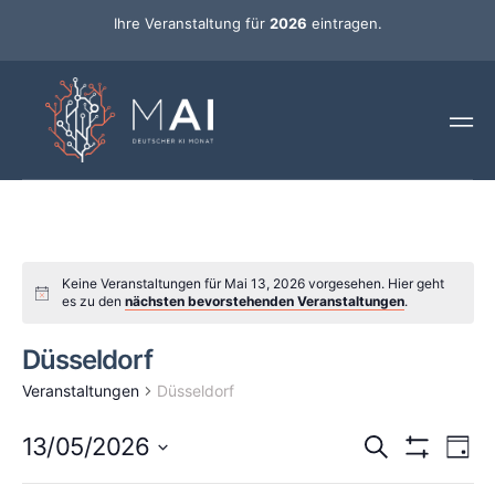
Ihre Veranstaltung für
2026
eintragen.
Keine Veranstaltungen für Mai 13, 2026 vorgesehen. Hier geht
es zu den
nächsten bevorstehenden Veranstaltungen
.
Düsseldorf
Veranstaltungen
Düsseldorf
Ver
Veransta
13/05/2026
Suche
Tag
Ans
Hide Filters
Datum
Such-
wählen.
Changing