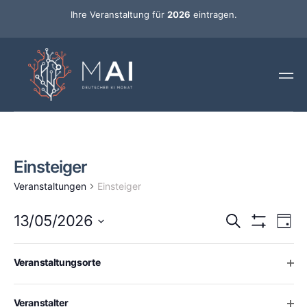
Ihre Veranstaltung für
2026
eintragen.
Einsteiger
Veranstaltungen
Einsteiger
Ver
Veransta
13/05/2026
Suche
Tag
Ans
Hide Filters
Datum
Such-
Nav
wählen.
Changing
Filters
10:00 a.m.
Ope
Veranstaltungsorte
any
und
of
Ansichte
the
Ope
Veranstalter