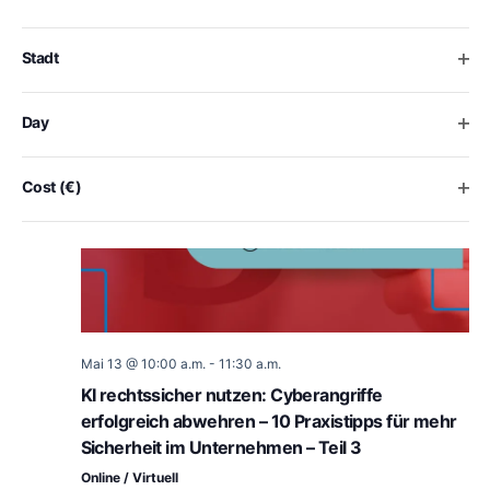
form
inputs
will
Ope
Stadt
cause
the
list
Ope
Day
of
events
to
Ope
Cost (€)
refresh
with
the
filtered
results.
Mai 13 @ 10:00 a.m.
-
11:30 a.m.
KI rechtssicher nutzen: Cyberangriffe
erfolgreich abwehren – 10 Praxistipps für mehr
Sicherheit im Unternehmen – Teil 3
Online / Virtuell