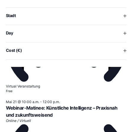
Kompetenz für Ihr Unternehmen – Teil 4
form
inputs
Online / Virtuell
will
Ope
Stadt
cause
the
list
Ope
Day
of
events
to
Ope
Cost (€)
refresh
with
the
filtered
results.
Virtual Veranstaltung
Free
Mai 21 @ 10:00 a.m.
-
12:00 p.m.
Webinar-Matinee: Künstliche Intelligenz – Praxisnah
und zukunftsweisend
Online / Virtuell