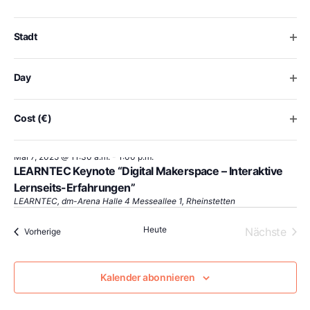
form
inputs
will
Ope
Stadt
cause
the
list
Ope
Day
of
events
to
Ope
Cost (€)
refresh
with
Mai 7, 2025 @ 11:30 a.m.
-
1:00 p.m.
the
LEARNTEC Keynote “Digital Makerspace – Interaktive
filtered
Lernseits-Erfahrungen”
results.
LEARNTEC, dm-Arena Halle 4
Messeallee 1, Rheinstetten
Heute
Vera
Nächste
Veranstaltungen
Vorherige
Kalender abonnieren