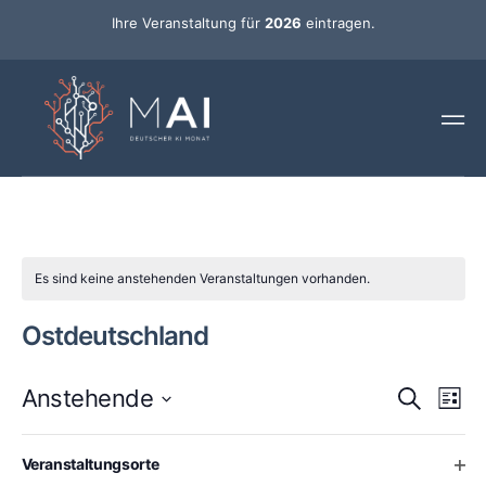
Ihre Veranstaltung für
2026
eintragen.
Es sind keine anstehenden Veranstaltungen vorhanden.
Ostdeutschland
Ver
Veran
Anstehende
Suche
Liste
Ans
Datum
Such-
Nav
wählen.
Changing
Filters
Vergangene Veranstaltungen
Ope
Veranstaltungsorte
any
und
19
Mai
2026