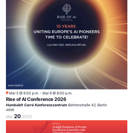
Empfohlen
Mai 5 @ 6:00 p.m.
-
Mai 6 @ 8:00 p.m.
Rise of AI Conference 2026
Humboldt Carré Konferenzzentrum
Behrenstraße 42, Berlin
499€
20
Mai
2025