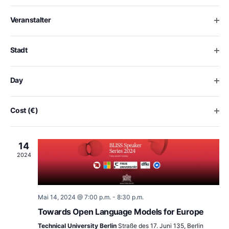
of
MAI
Ansich
the
28
Ope
Veranstalter
form
2024
inputs
will
Ope
Stadt
cause
the
Mai 28, 2024 @ 7:00 p.m.
-
8:30 p.m.
list
Ope
Day
Intelligent Flying Multi-Robot Systems
of
events
Technical University Berlin
Straße des 17. Juni 135, Berlin
to
Ope
Cost (€)
Free
refresh
with
MAI
the
14
filtered
2024
results.
Mai 14, 2024 @ 7:00 p.m.
-
8:30 p.m.
Towards Open Language Models for Europe
Technical University Berlin
Straße des 17. Juni 135, Berlin