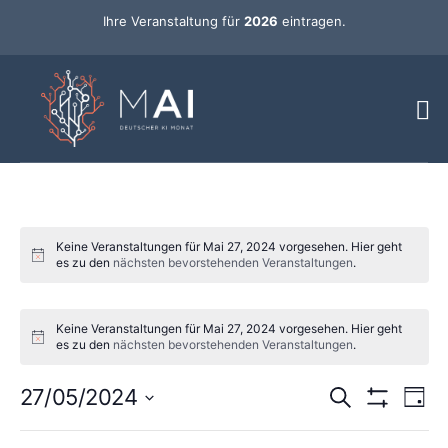
Ihre Veranstaltung für
2026
eintragen.
Keine Veranstaltungen für Mai 27, 2024 vorgesehen. Hier geht
es zu den
nächsten bevorstehenden Veranstaltungen
.
Keine Veranstaltungen für Mai 27, 2024 vorgesehen. Hier geht
es zu den
nächsten bevorstehenden Veranstaltungen
.
Ver
Veransta
27/05/2024
Suche
Tag
Ans
Hide Filters
Datum
Such-
Nav
wählen.
Changing
Filters