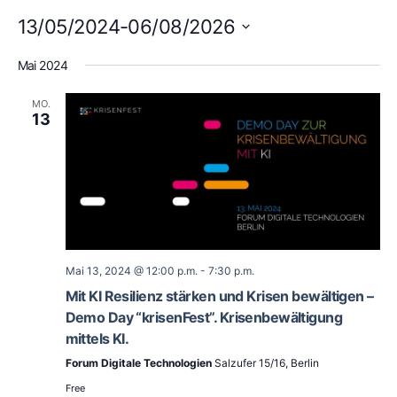
13/05/2024
-
06/08/2026
Datum
wählen.
Mai 2024
MO.
13
Mai 13, 2024 @ 12:00 p.m.
-
7:30 p.m.
Mit KI Resilienz stärken und Krisen bewältigen –
Demo Day “krisenFest”. Krisenbewältigung
mittels KI.
Forum Digitale Technologien
Salzufer 15/16, Berlin
Free