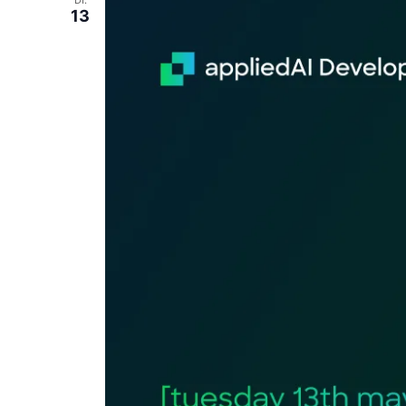
DI.
13