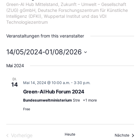
Green-AI Hub Mittelstand, Zukunft – Umwelt – Gesellschaft
(ZUG) gGmbH, Deutsche Forschungszentrum für Künstliche
Intelligenz (DFKI), Wuppertal Institut und das VDI
Technologiezentrum
Veranstaltungen from this veranstalter
14/05/2024
-
01/08/2026
Datum
wählen.
Mai 2024
DI.
Mai 14, 2024 @ 10:00 a.m.
-
3:30 p.m.
14
Green-AI Hub Forum 2024
Bundesumweltministerium
Stre
+1 more
Free
Veranstaltungen
Heute
Vorherige
Veran
Nächste