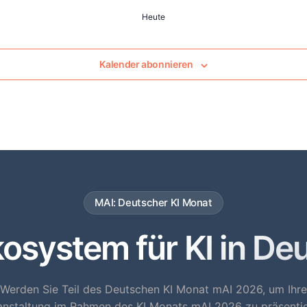
Heute
Kalender abonnieren
MAI: Deutscher KI Monat
system für KI in De
Werden Sie Teil des Deutschen KI Monat mAI 2026, um Ihre
anstaltung im Rahmen des KI Monats mAI 2026 zu präsentie