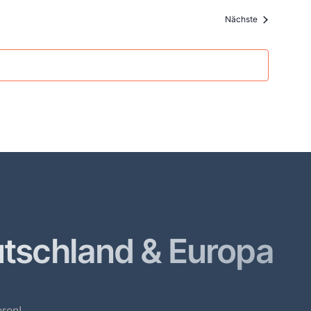
Veranstaltun
Nächste
utschland & Europa
ren!