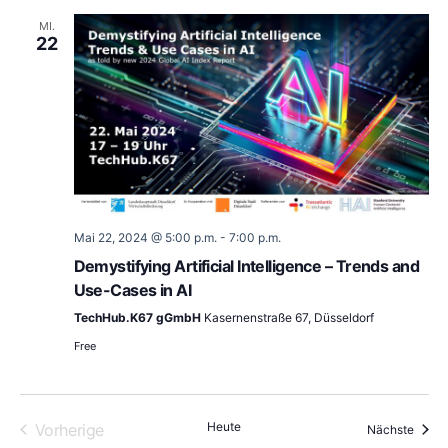
MI.
22
Mai 22, 2024 @ 5:00 p.m.
-
7:00 p.m.
Demystifying Artificial Intelligence – Trends and
Use-Cases in AI
TechHub.K67 gGmbH
Kasernenstraße 67, Düsseldorf
Free
Veranstaltungen
Heute
Vorherige
Veran
Nächste