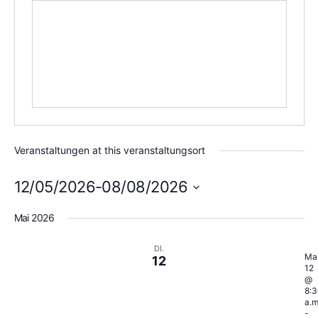
Veranstaltungen at this veranstaltungsort
12/05/2026
-
08/08/2026
Datum
wählen.
Mai 2026
DI.
Ma
12
12
@
8:3
a.m
-