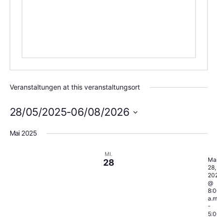
Veranstaltungen at this veranstaltungsort
28/05/2025
-
06/08/2026
Datum
wählen.
Mai 2025
MI.
Ma
28
28,
20
@
8:0
a.m
-
5:0