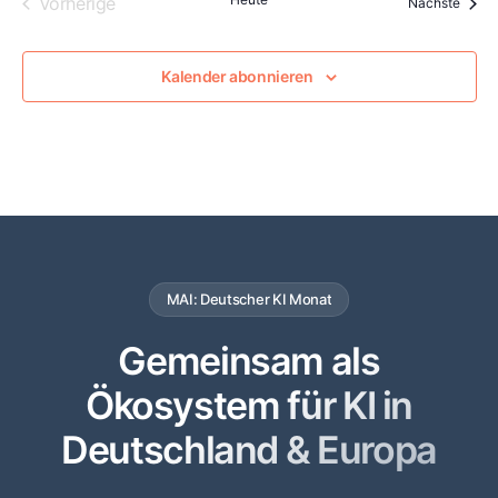
Veranstaltungen
Vorherige
Veran
Nächste
Kalender abonnieren
MAI: Deutscher KI Monat
Gemeinsam als
Ökosystem für KI in
Deutschland & Europa