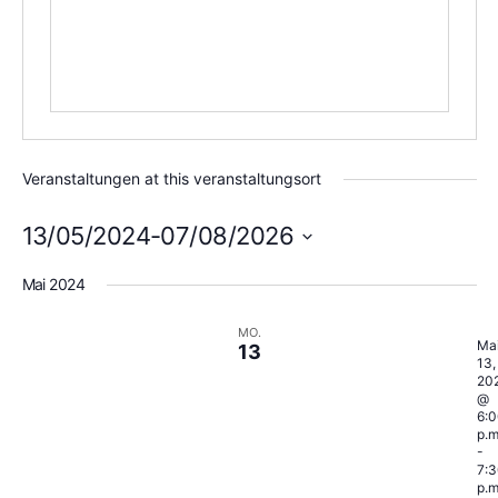
Veranstaltungen at this veranstaltungsort
13/05/2024
-
07/08/2026
Datum
wählen.
Mai 2024
MO.
Ma
13
13,
20
@
6:0
p.m
-
7:3
p.m