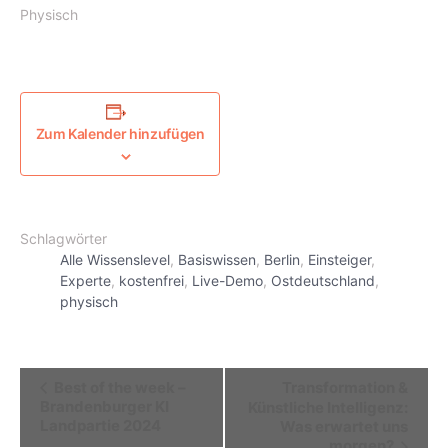
Physisch
Zum Kalender hinzufügen
Schlagwörter
Alle Wissenslevel
,
Basiswissen
,
Berlin
,
Einsteiger
,
Experte
,
kostenfrei
,
Live-Demo
,
Ostdeutschland
,
physisch
Veranstaltung
Best of the week –
Transformation &
Navigation
Brandenburger KI
Künstliche Intelligenz:
Landpartie 2024
Was erwartet uns
morgen?