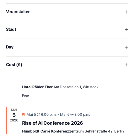
of
MAI
Ansich
the
19
Ope
Veranstalter
form
2026
inputs
will
Ope
Stadt
cause
the
list
Ope
Day
of
events
to
Ope
Cost (€)
refresh
Mai 19 @ 10:00 a.m.
-
2:00 p.m.
with
Sinnvoller KI-Einsatz im Unternehmen
the
Hotel Röbler Thor
Am Dosseteich 1, Wittstock
filtered
results.
Free
MAI
5
Empfohlen
Mai 5 @ 6:00 p.m.
-
Mai 6 @ 8:00 p.m.
2026
Rise of AI Conference 2026
Humboldt Carré Konferenzzentrum
Behrenstraße 42, Berlin