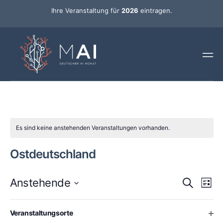
Ihre Veranstaltung für
2026
eintragen.
Es sind keine anstehenden Veranstaltungen vorhanden.
Ostdeutschland
Ver
Veran
Anstehende
Suche
Liste
Ans
Datum
Such-
Nav
wählen.
Changing
Filters
Vergangene Veranstaltungen
Ope
Veranstaltungsorte
any
und