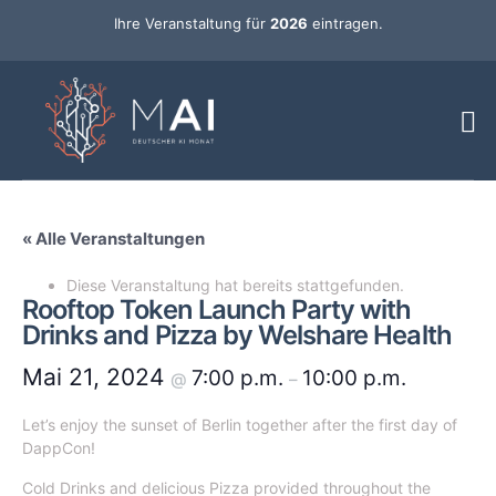
Ihre Veranstaltung für
2026
eintragen.
« Alle Veranstaltungen
Diese Veranstaltung hat bereits stattgefunden.
Rooftop Token Launch Party with
Drinks and Pizza by Welshare Health
Mai 21, 2024
7:00 p.m.
10:00 p.m.
@
–
​Let’s enjoy the sunset of Berlin together after the first day of
DappCon!
​Cold ​Drinks and delicious Pizza provided throughout the