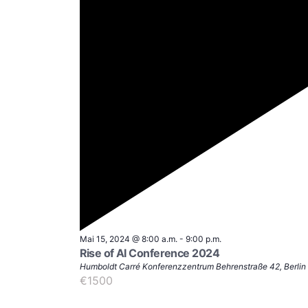
Empfohlen
Mai 15, 2024 @ 8:00 a.m.
-
9:00 p.m.
Rise of AI Conference 2024
Humboldt Carré Konferenzzentrum
Behrenstraße 42, Berlin
€1500