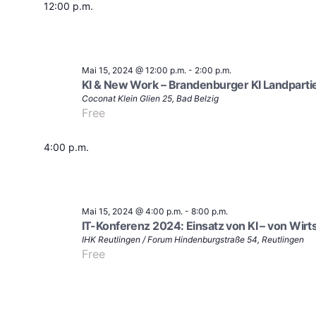
12:00 p.m.
Mai 15, 2024 @ 12:00 p.m.
-
2:00 p.m.
KI & New Work – Brandenburger KI Landparti
Coconat
Klein Glien 25, Bad Belzig
Free
4:00 p.m.
Mai 15, 2024 @ 4:00 p.m.
-
8:00 p.m.
IT-Konferenz 2024: Einsatz von KI – von Wirts
IHK Reutlingen / Forum
Hindenburgstraße 54, Reutlingen
Free