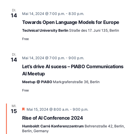
DI.
Mai 14, 2024 @ 7:00 p.m.
-
8:30 p.m.
14
Towards Open Language Models for Europe
Technical University Berlin
Straße des 17. Juni 135, Berlin
Free
DI.
Mai 14, 2024 @ 7:00 p.m.
-
9:00 p.m.
14
Let’s drive AI sucess – PIABO Communications
AI Meetup
Meetup @ PIABO
Markgrafenstraße 36, Berlin
Free
MI.
Empfohlen
Mai 15, 2024 @ 8:00 a.m.
-
9:00 p.m.
15
Rise of AI Conference 2024
Humboldt Carré Konferenzzentrum
Behrenstraße 42, Berlin,
Berlin, Germany