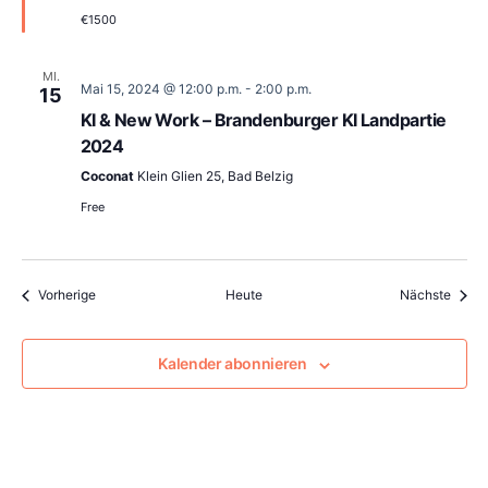
€1500
MI.
Mai 15, 2024 @ 12:00 p.m.
-
2:00 p.m.
15
KI & New Work – Brandenburger KI Landpartie
2024
Coconat
Klein Glien 25, Bad Belzig
Free
Veranstaltungen
Veran
Vorherige
Heute
Nächste
Kalender abonnieren