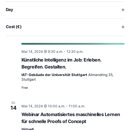
€1500
the
list
Ope
Day
of
DI.
events
14
to
Ope
Cost (€)
refresh
with
the
filtered
Mai 14, 2024 @ 9:30 a.m.
-
12:30 p.m.
results.
Künstliche Intelligenz im Job: Erleben.
Begreifen. Gestalten.
IAT-Gebäude der Universität Stuttgart
Allmandring 35,
Stuttgart
Free
DI.
Mai 14, 2024 @ 10:00 a.m.
-
11:00 a.m.
14
Webinar Automatisiertes maschinelles Lernen
für schnelle Proofs of Concept
Virtuell