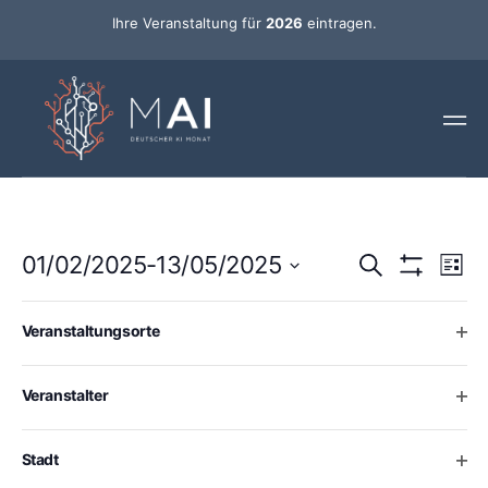
Ihre Veranstaltung für
2026
eintragen.
Ver
Veransta
01/02/2025
-
13/05/2025
Suche
Liste
Ans
Hide Filters
Datum
Such-
Nav
wählen.
Changing
Filters
Mai 2025
Ope
Veranstaltungsorte
any
und
of
DI.
6
Ansichte
the
Ope
Veranstalter
form
inputs
will
Ope
Stadt
cause