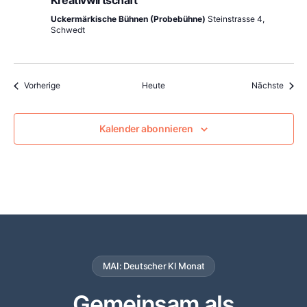
Kreativwirtschaft
Uckermärkische Bühnen (Probebühne)
Steinstrasse 4,
Schwedt
Veranstaltungen
Veran
Vorherige
Heute
Nächste
Kalender abonnieren
MAI: Deutscher KI Monat
Gemeinsam als