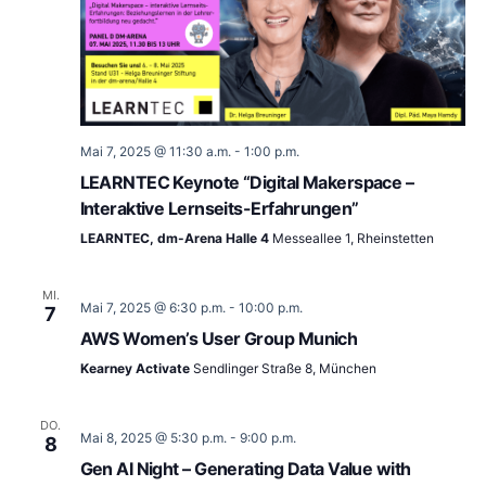
Mai 7, 2025 @ 11:30 a.m.
-
1:00 p.m.
LEARNTEC Keynote “Digital Makerspace –
Interaktive Lernseits-Erfahrungen”
LEARNTEC, dm-Arena Halle 4
Messeallee 1, Rheinstetten
MI.
Mai 7, 2025 @ 6:30 p.m.
-
10:00 p.m.
7
AWS Women’s User Group Munich
Kearney Activate
Sendlinger Straße 8, München
DO.
Mai 8, 2025 @ 5:30 p.m.
-
9:00 p.m.
8
Gen AI Night – Generating Data Value with