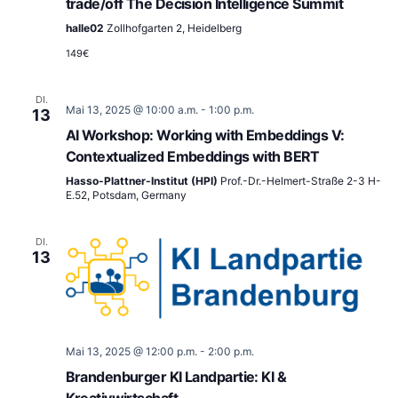
trade/off The Decision Intelligence Summit
halle02
Zollhofgarten 2, Heidelberg
149€
DI.
Mai 13, 2025 @ 10:00 a.m.
-
1:00 p.m.
13
AI Workshop: Working with Embeddings V:
Contextualized Embeddings with BERT
Hasso-Plattner-Institut (HPI)
Prof.-Dr.-Helmert-Straße 2-3 H-
E.52, Potsdam, Germany
DI.
13
Mai 13, 2025 @ 12:00 p.m.
-
2:00 p.m.
Brandenburger KI Landpartie: KI &