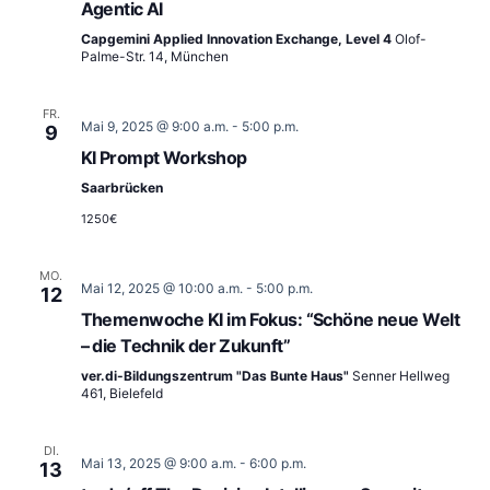
Agentic AI
Capgemini Applied Innovation Exchange, Level 4
Olof-
Palme-Str. 14, München
FR.
Mai 9, 2025 @ 9:00 a.m.
-
5:00 p.m.
9
KI Prompt Workshop
Saarbrücken
1250€
MO.
Mai 12, 2025 @ 10:00 a.m.
-
5:00 p.m.
12
Themenwoche KI im Fokus: “Schöne neue Welt
– die Technik der Zukunft”
ver.di-Bildungszentrum "Das Bunte Haus"
Senner Hellweg
461, Bielefeld
DI.
Mai 13, 2025 @ 9:00 a.m.
-
6:00 p.m.
13