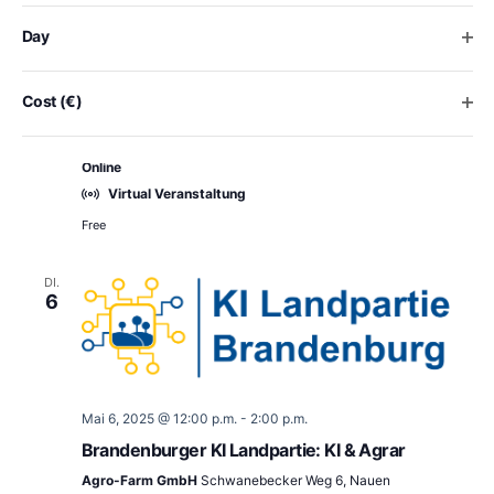
the
list
Ope
Day
of
events
Mai 6, 2025 @ 3:00 a.m.
-
3:30 a.m.
to
Ope
Cost (€)
Webinar “KI Basics: Dein Einstieg in die Welt der
refresh
KI-Tools”
with
Online
the
filtered
Virtual Veranstaltung
results.
Free
DI.
6
Mai 6, 2025 @ 12:00 p.m.
-
2:00 p.m.
Brandenburger KI Landpartie: KI & Agrar
Agro-Farm GmbH
Schwanebecker Weg 6, Nauen