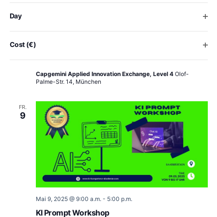
the
list
Ope
Day
of
events
Mai 8, 2025 @ 5:30 p.m.
-
9:00 p.m.
to
Ope
Cost (€)
Gen AI Night – Generating Data Value with
refresh
Agentic AI
with
the
Capgemini Applied Innovation Exchange, Level 4
Olof-
Palme-Str. 14, München
filtered
results.
FR.
9
Mai 9, 2025 @ 9:00 a.m.
-
5:00 p.m.
KI Prompt Workshop