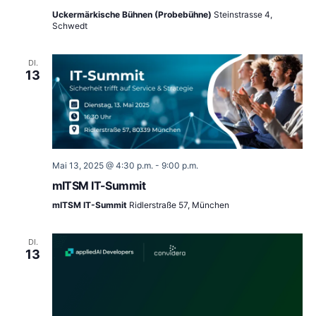
Uckermärkische Bühnen (Probebühne)
Steinstrasse 4,
Schwedt
DI.
13
Mai 13, 2025 @ 4:30 p.m.
-
9:00 p.m.
mITSM IT-Summit
mITSM IT-Summit
Ridlerstraße 57, München
DI.
13