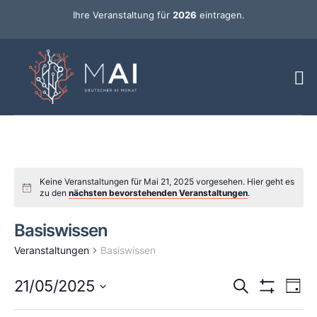
Ihre Veranstaltung für
2026
eintragen.
Keine Veranstaltungen für Mai 21, 2025 vorgesehen. Hier geht es
zu den
nächsten bevorstehenden Veranstaltungen
.
Basiswissen
Veranstaltungen
Basiswissen
Ver
Veransta
21/05/2025
Suche
Tag
Ans
Hide Filters
Datum
Such-
wählen.
Changing