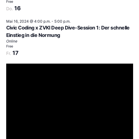
Free
16
Do.
Mai 16, 2024 @ 4:00 p.m.
-
5:00 p.m.
Civic Coding x ZVKI Deep Dive-Session 1: Der schnelle
Einstieg in die Normung
Online
Free
17
Fr.