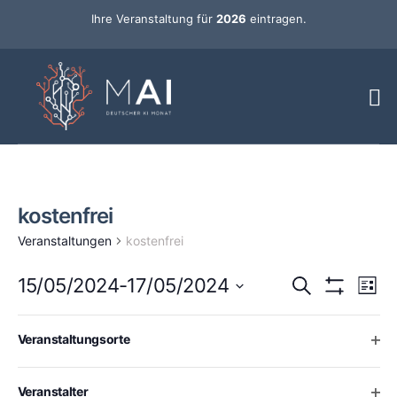
Ihre Veranstaltung für
2026
eintragen.
kostenfrei
Veranstaltungen
kostenfrei
Ver
Veransta
15/05/2024
-
17/05/2024
Suche
Liste
Ans
Hide Filters
Datum
Such-
Nav
wählen.
Changing
Mai 2024
Filters
Ope
Veranstaltungsorte
any
und
15
Mi.
of
Ansichte
the
Ope
Veranstalter