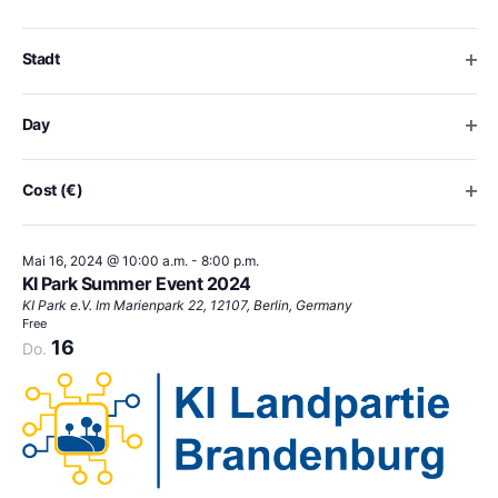
form
inputs
will
Ope
Stadt
cause
the
Mai 15, 2024 @ 4:00 p.m.
-
8:00 p.m.
list
IT-Konferenz 2024: Einsatz von KI – von Wirtschaft bis
Ope
Day
of
Kunst
events
IHK Reutlingen / Forum
Hindenburgstraße 54, Reutlingen
to
Ope
Cost (€)
Free
refresh
16
Do.
with
the
Mai 16, 2024 @ 10:00 a.m.
-
8:00 p.m.
filtered
KI Park Summer Event 2024
results.
KI Park e.V.
Im Marienpark 22, 12107, Berlin, Germany
Free
16
Do.