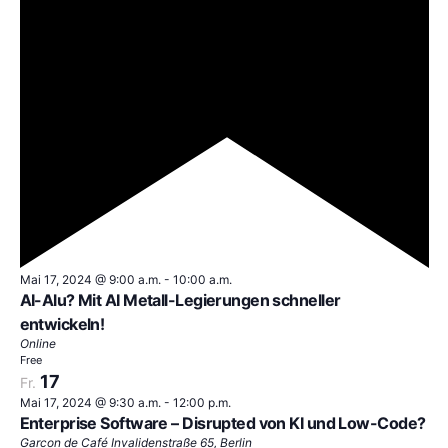
Empfohlen
Mai 17, 2024 @ 9:00 a.m.
-
10:00 a.m.
AI-Alu? Mit AI Metall-Legierungen schneller
entwickeln!
Online
Free
17
Fr.
Mai 17, 2024 @ 9:30 a.m.
-
12:00 p.m.
Enterprise Software – Disrupted von KI und Low-Code?
Garcon de Café
Invalidenstraße 65, Berlin