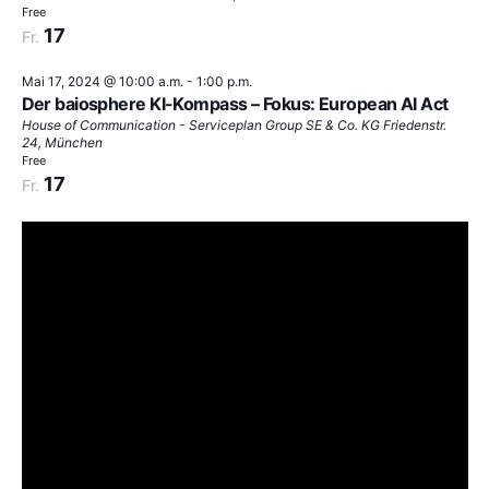
Free
17
Fr.
Mai 17, 2024 @ 10:00 a.m.
-
1:00 p.m.
Der baiosphere KI-Kompass – Fokus: European AI Act
House of Communication - Serviceplan Group SE & Co. KG
Friedenstr.
24, München
Free
17
Fr.