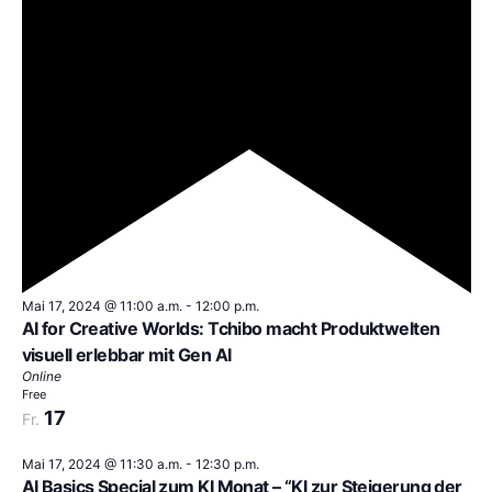
Empfohlen
Mai 17, 2024 @ 11:00 a.m.
-
12:00 p.m.
AI for Creative Worlds: Tchibo macht Produktwelten
visuell erlebbar mit Gen AI
Online
Free
17
Fr.
Mai 17, 2024 @ 11:30 a.m.
-
12:30 p.m.
AI Basics Special zum KI Monat – “KI zur Steigerung der