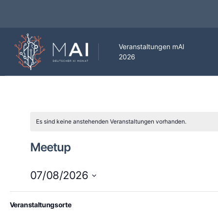
Veranstaltungen mAI
2026
Es sind keine anstehenden Veranstaltungen vorhanden.
Meetup
07/08/2026
Datum
Changing
Filters
wählen.
Veranstaltungsorte
Es sind keine anstehenden Veranstaltungen vorhanden.
any