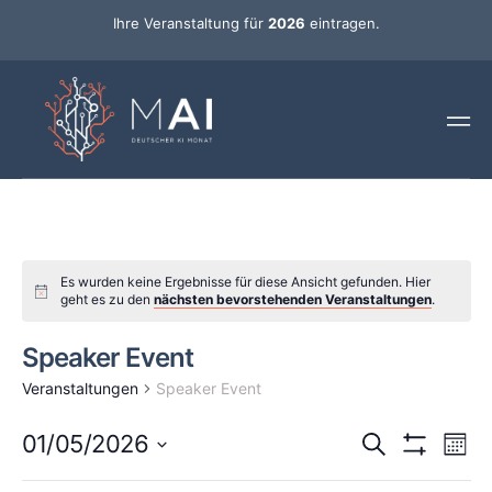
Ihre Veranstaltung für
2026
eintragen.
Es wurden keine Ergebnisse für diese Ansicht gefunden. Hier
geht es zu den
nächsten bevorstehenden Veranstaltungen
.
Speaker Event
Veranstaltungen
Speaker Event
Ver
Veransta
01/05/2026
Suche
Mona
Ans
Hide Filters
Datum
Such-
wählen.
Changing
M
D
M
D
F
S
S