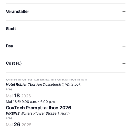
of
Ansich
the
Ope
Veranstalter
form
inputs
will
Ope
Stadt
cause
the
list
Ope
Day
of
events
to
Ope
Cost (€)
refresh
Mai 19 @ 10:00 a.m.
-
2:00 p.m.
with
Sinnvoller KI-Einsatz im Unternehmen
the
Hotel Röbler Thor
Am Dosseteich 1, Wittstock
filtered
Free
results.
18
Mai
2026
Mai 18 @ 9:00 a.m.
-
6:00 p.m.
GovTech Prompt-a-thon 2026
WKEINS
Wolters Kluwer Straße 1, Hürth
Free
26
Mai
2025