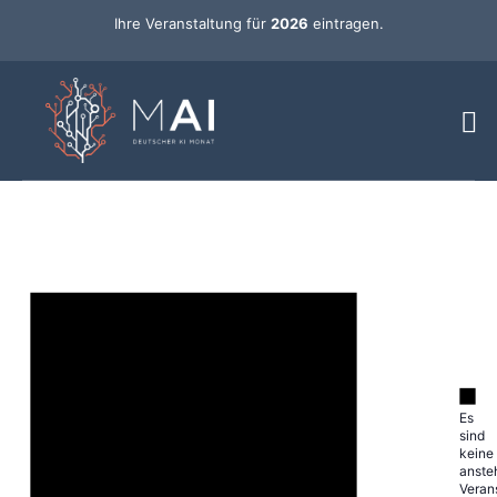
Ihre Veranstaltung für
2026
eintragen.
Es
sind
keine
anste
Veran