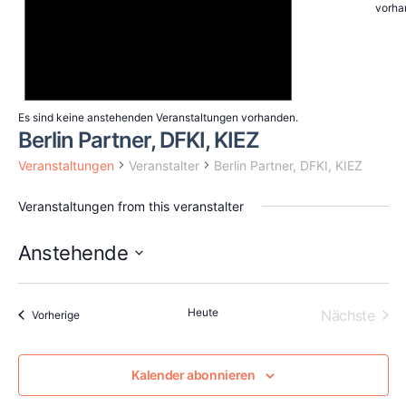
vorha
Es sind keine anstehenden Veranstaltungen vorhanden.
Berlin Partner, DFKI, KIEZ
Veranstaltungen
Veranstalter
Berlin Partner, DFKI, KIEZ
Veranstaltungen from this veranstalter
Anstehende
Datum
wählen.
Heute
Vera
Nächste
Veranstaltungen
Vorherige
Kalender abonnieren