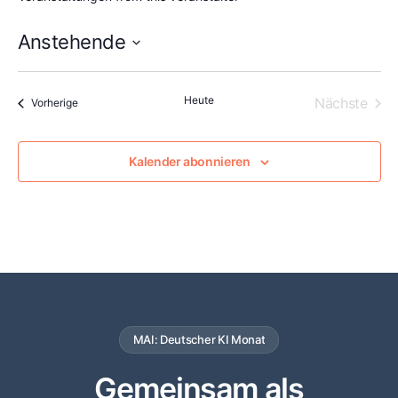
Anstehende
Datum
wählen.
Heute
Vera
Nächste
Veranstaltungen
Vorherige
Kalender abonnieren
MAI: Deutscher KI Monat
Gemeinsam als