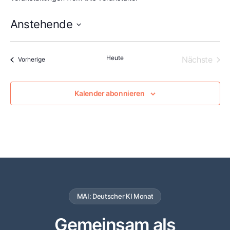
Anstehende
Datum
wählen.
Heute
Vera
Nächste
Veranstaltungen
Vorherige
Kalender abonnieren
MAI: Deutscher KI Monat
Gemeinsam als