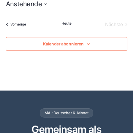
Anstehende
Datum
wählen.
Heute
Vera
Nächste
Veranstaltungen
Vorherige
Kalender abonnieren
MAI: Deutscher KI Monat
Gemeinsam als