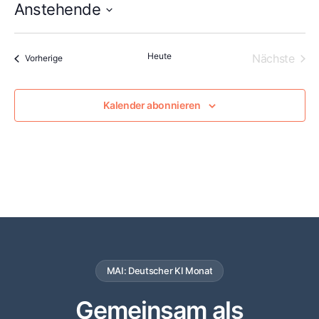
Anstehende
Datum
wählen.
Heute
Vera
Nächste
Veranstaltungen
Vorherige
Kalender abonnieren
MAI: Deutscher KI Monat
Gemeinsam als