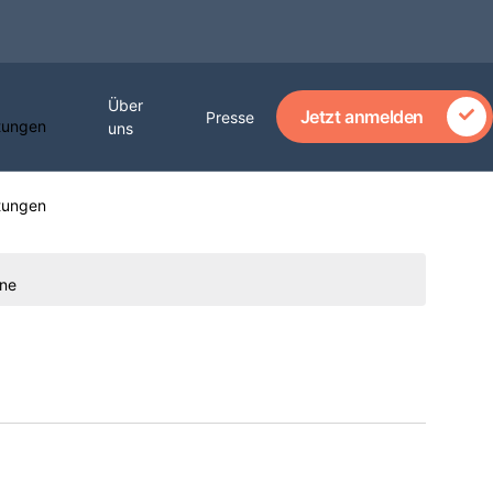
Über
Jetzt anmelden
Presse
tungen
uns
tungen
ne