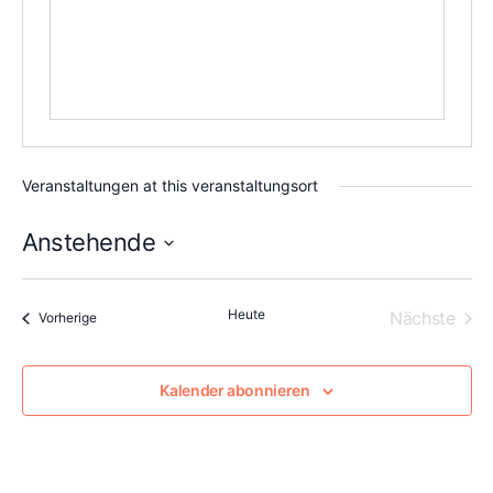
Veranstaltungen at this veranstaltungsort
Anstehende
Datum
wählen.
Heute
Vera
Nächste
Veranstaltungen
Vorherige
Kalender abonnieren