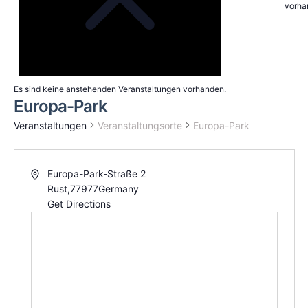
vorha
Es sind keine anstehenden Veranstaltungen vorhanden.
Europa-Park
Veranstaltungen
Veranstaltungsorte
Europa-Park
Europa-Park-Straße 2
Rust
,
77977
Germany
Get Directions