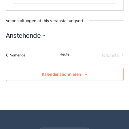
Veranstaltungen at this veranstaltungsort
Anstehende
Datum
wählen.
Heute
Vera
Nächste
Veranstaltungen
Vorherige
Kalender abonnieren