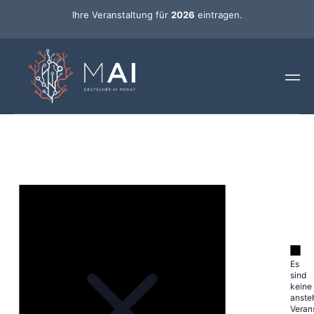
Ihre Veranstaltung für
2026
eintragen.
Es
sind
keine
anste
Veran