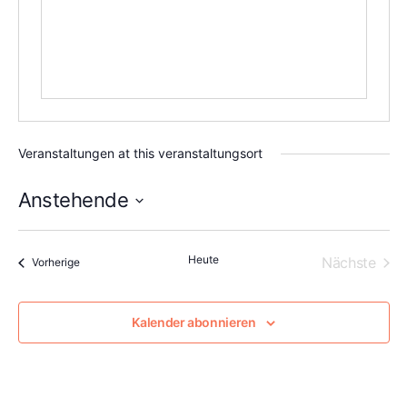
Veranstaltungen at this veranstaltungsort
Anstehende
Datum
wählen.
Heute
Vera
Nächste
Veranstaltungen
Vorherige
Kalender abonnieren