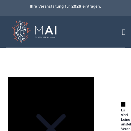
Ihre Veranstaltung für
2026
eintragen.
Es
sind
keine
anste
Veran