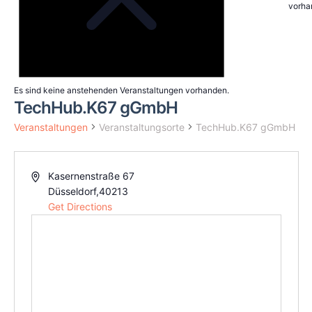
vorha
Es sind keine anstehenden Veranstaltungen vorhanden.
TechHub.K67 gGmbH
Veranstaltungen
Veranstaltungsorte
TechHub.K67 gGmbH
Kasernenstraße 67
Düsseldorf
,
40213
Get Directions